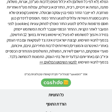
המלא (לא לפי כל תשלום) ולא יכלול מסים (לרבות מע"מ), אגרות, משלוח,
מתנה, הנחות או זיכויים, ריבית, החזרים או ביטולים, עמלות מט"ח ואחריות
מורחבת. לא ייצבר החזר כספי בגין עסקה שבוטלה. שימוש בקופונים שלא
ניתנו במסגרת השירות עלולים למנוע החזר כספי. תוספים לדפדפן כגון
חוסם פרסומות עלולים למנוע החזר מומלץ למחוק עוגיות (cookies) לפני
המעבר לאתר הקניות. ההחזר הכספי שנצבר לזכות המשתמש יימחק
במידה ויהפוך למשתמש לא פעיל (אי שימוש בשירות במשך 12 חודשים),
בכפוף לתנאי השימוש. קבוצת ישראכרט אינה צד לעסקאות עם בתי העסק
באתרי האינטרנט והמוצרים/השירותים לרבות מחיריהם, טיבם, איכותם,
מועדי אספקתם, הרישום לשירות, המשלוח, התשלומים וההחזרים הכספיים
וכיו"ב הם באחריותם הבלעדית של בתי העסק. התמונות להמחשה בלבד.
בכפוף לתנאי השימוש
לתנאי השימוש המלאים >>
אתר "הוטsave" מנוהל ע"י חברת קאשדו טכנולוגיות בע"מ
כל החנויות
הורדת התוסף