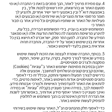
4. עם מסירת פרטיך לאתר, הנך מסכים בזאת כי החברה ו/או מי
מטעם האתר או בהרשאתו, יהיו רשאים לפנות אליך, בין
באמצעות דוא"ל ובין באמצעי דיוור ישיר אחרים, ולהציע לך
חומר פרסומי אודות מוצרים ו/או שירותים ו/או מבצעים ו/או
פעילויות של האתר או שותפיו העסקיים וכל מידע אחר בו סבור
האתר כי
המשתמש ימצא בו עניין. בידי המשתמש הברירה, בכל עת,
להיגרע מרשימת התפוצה לה נשלחות הודעות אלה ו/או ממאגר
המידע של החברה. למען הסר ספק, ישראכרט לא תישא בגין כל
אחריות בגין שימוש כאמור על ידי החברה, והחברה תהיה
אחראית באופן בלעדי לשימוש כאמור.
5. בנוסף, החברה שומרת לעצמה את הזכות לעשות שימוש
במידע שנאסף לצורך פיקוח, בקרה, עדכון, שיפור, הפקת
מסקנות ולצרכים סטטיסטיים.
ייתכן ובנסיבות מסוימות ישתמש האתר ב"עוגיות" (
Cookies
)
,שהינם קבצים קטנים הנשלחים למחשבך. אמצעים אלה
נדרשים לצורך תפעולו השוטף והתקין, ובכלל זה כדי לאסוף
נתונים סטטיסטיים אודות השימוש באתר, לאימות פרטים, כדי
להתאים את האתר להעדפותיך האישיות ולצורכי אבטחת מידע.
לתשומת לבך, במידה ואינך מעוניין בקבלת "עוגיות" או במידה
ואינך מעוניין כי האתר יאסוף מידע אודותיך, באפשרותך לשנות
את הגדרת דפדפן האינטרנט בו הנך משתמש או לחלופין
להפסיק לעשות שימוש באתר.
כדי לאסוף חלק מהנתונים הנ"ל, האתר עושה שימוש בשירותי