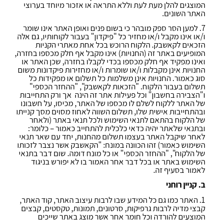
המוצגים להלן מעת לעת וללא התראה או אזכור מיוחד בערוצי
האתר השונים.
7. למען הסר ספק מובהר כי בשום פנים ואופן האתר אינו שומר
ו/או אינו מקבל ו/או מחזיר כל "פיקדון" בעבור לקוחותיו, גם אלה
הזכאים לקאשבק. הלקוח הרוכש בכל אחת מאתרי הקניות
המופיעים באתר זה (החנויות) אינו מקבל אף חלק מכספו בחזרה,
ואינו מפקיד אף חלק מכספו בכדי לקבלו בחזרה, שכן האתר או
החנויות אינן מקבלות ו/או שומרות ו/או מחזירות פיקדונות משום
סוג כאמור. החנויות אינן משלמות כל תשלום או מפקידות כל
תשלום בעבור הלקוח. "הזכאות לקאשבק", "ההחזר הכספי"
ו"הצבירה בחשבון" וכל פעילות אתר זה הינה אך ורק התחייבות
של האתר ללקוח לשלם לו מכספו של האתר, מכיסו, על חשבונו
ובהתחייבות אישית שלו, תשלום השווה לאחוז מסוים מסך קנייתו
של הלקוח בהתאם לתנאי השימוש ולכל תנאי באתר (ולאחר
ובתנאי שלאתר יהיה כדאי כלכלית להתחייב כאמור – כלומר:
לאחר שיקבל האתר בעצמו תשלום מהחנות, יחד עם שאר תנאי
השימוש כאמור) זהו הכוונה במונח: "הקאשבק אשר נצבר לזכותו
של הלקוח", "ההחזר הכספי" או כל מונח דומה. שום דבר בתנאי
השימוש באתר או בכל דבר אחר האמור בו לא יפורש בניגוד
לאמור בסעיף זה.
ב. קניין רוחני
1. האתר כמו גם כל המידע שבו לרבות עיצוב האתר, קוד האתר,
קבצי מדיה לרבות גרפיקות, סרטונים, תמונות, טקסטים, קבצים
המוצעים להורדה וכל חומר אחר אשר מוצג באתר שייכים