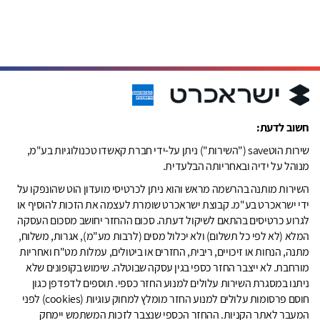
חשוב לדעת:
שירות הוטsave ("השירות") ניתן על-ידי חברת קאשדו טכנולוגיות בע"מ,
מנוהל על ידיה ובאחריותה הבלעדית.
השירות מותנה בהרשמה מראש והוא ניתן לכרטיסי מועדון הוט שהונפקו על
ידי ישראכרט בע"מ. קבוצת ישראכרט שומרת לעצמה את הזכות להוסיף או
לגרוע כרטיסים בהתאם לשיקול דעתה. סכום ההחזר יחושב מסכום העסקה
המלא (לא לפי כל תשלום) ולא יכלול מסים (לרבות מע"מ), אגרות, משלוח,
מתנה, הנחות או זיכויים, ריבית, החזרים או ביטולים, עמלות מט"ח ואחריות
מורחבת. לא ייצבר החזר כספי בגין עסקה שבוטלה. שימוש בקופונים שלא
ניתנו במסגרת השירות עלולים למנוע החזר כספי. תוספים לדפדפן כגון
חוסם פרסומות עלולים למנוע החזר מומלץ למחוק עוגיות (cookies) לפני
המעבר לאתר הקניות. ההחזר הכספי שנצבר לזכות המשתמש יימחק