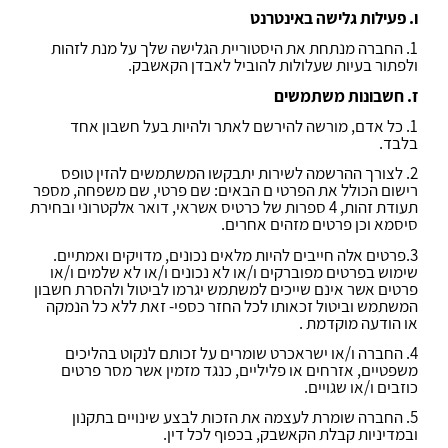
ו. פעילות גלישה באינטרנט
1. החברה מנתחת את היסטוריית הגלישה שלך על מנת לזהות
ולפתור בעיות שעלולות להוביל לאבדן הקאשבק.
ז. חשבונות משתמשים
1. כל אדם, מורשה להירשם לאתר ולהיות בעל חשבון אחד
בלבד.
2. לצורך ההרשמה לשירות יתבקשו המשתמשים להזין טופס
רישום הכולל את הפרטי ם הבאים: שם פרטי, שם משפחה, מספר
תעודת זהות, 4 ספרות של כרטיס אשראי, דואר אלקטרוני ובחירת
סיסמא וכן פרטים מזהים אחרים
.
3.פרטים אלה חייבים להיות מלאים נכונים, מדויקים ואמתיים.
שימוש בפרטים מפוברקים ו/או לא נכונים ו/או לא שלמים ו/או
פרטים אשר אינם שייכים למשתמש יגרמו לביטול ולהסרת חשבון
המשתמש וביטול זכאותו לכל החזר כספי- זאת ללא כל הנמקה
או הודעה מוקדמת .
4. החברה ו/או ישראכרט שומרים על זכותם לנקוט בהליכים
משפטיים, אזרחים או פליליים, כנגד מזמין אשר מסר פרטים
כוזבים ו/או שגויים.
5. החברה שומרת לעצמה את הזכות לבצע שינויים בתקנון
ובמדיניות קבלת הקאשבק, בכפוף לכל דין.