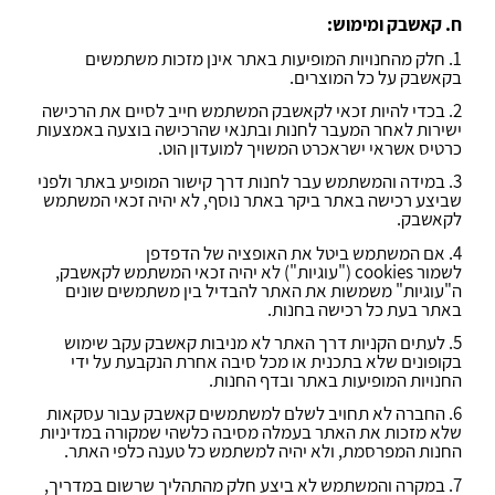
ח. קאשבק ומימוש:
1. חלק מהחנויות המופיעות באתר אינן מזכות משתמשים
בקאשבק על כל המוצרים.
2. בכדי להיות זכאי לקאשבק המשתמש חייב לסיים את הרכישה
ישירות לאחר המעבר לחנות ובתנאי שהרכישה בוצעה באמצעות
כרטיס אשראי ישראכרט המשויך למועדון הוט.
3. במידה והמשתמש עבר לחנות דרך קישור המופיע באתר ולפני
שביצע רכישה באתר ביקר באתר נוסף, לא יהיה זכאי המשתמש
לקאשבק.
4. אם המשתמש ביטל את האופציה של הדפדפן
לשמור
cookies
("עוגיות") לא יהיה זכאי המשתמש לקאשבק,
ה"עוגיות" משמשות את האתר להבדיל בין משתמשים שונים
באתר בעת כל רכישה בחנות.
5. לעתים הקניות דרך האתר לא מניבות קאשבק עקב שימוש
בקופונים שלא בתכנית או מכל סיבה אחרת הנקבעת על ידי
החנויות המופיעות באתר ובדף החנות.
6. החברה לא תחויב לשלם למשתמשים קאשבק עבור עסקאות
שלא מזכות את האתר בעמלה מסיבה כלשהי שמקורה במדיניות
החנות המפרסמת, ולא יהיה למשתמש כל טענה כלפי האתר.
7. במקרה והמשתמש לא ביצע חלק מהתהליך שרשום במדריך,