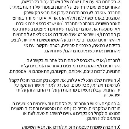
3. כל חנות מציעה אחוז שונה של קאשבק עבור כל רכישה,
האחוזים מופיעים ליד השם של החנות ובעמוד של החנות באתר.
החברה שומרת לעצמה הזכות לעדכן את תנאי הקאשבק
המוצגים באתר מעת לעת וללא התראה או אזכור מיוחד בערוצי
האתר השונים. מובהר כי החברה ו/או ישראכרט איננה מוכרת
ו/או מספקת את המוצרים ו/או השירותים המוצגים בשירות. כמו
כן החברה ו/או ישראכרט אינה מעודדת או ממליצה על החנויות
או השירותים הנמכרים על ידם. על המשתמשים האחריות לבצע
בדיקה עצמאית, כצרכנים סבירים, בטרם יתקשרו עם מי
מהחנויות או ירכשו את מוצריהם/ שירותיהם.
לחברה ו/או לישראכרט לא תהיה כל אחריות בקשר עם
השירותים ו/או המוצרים המוצגים באתר או הנמכרים על ידי
החנויות, לרבות טיבם, איכותם, תקינותם, התאמתם או אספקתם.
4. השירות שלנו הוא ללא עלות, את הקאשבק הנצבר תוכלו לקבל
לכרטיס האשראי, מכל סכום, זאת רק לאחר אישור העסקה על
ידי החנות וקבלת תשלום מהחנות הן על ידי החברה והן על ידי
ישראכרט.
5. בנוסף השימוש באתר זה על כל תכניו והשירותים המוצעים בו,
הורדות של קבצים, מדיה כגון תמונות וסרטונים והתכנים השונים
המוצעים לקהל המבקרים עשויים להשתנות מעת לעת או
בהתאם לסוג התוכן.
6. החברה שומרת לעצמה הזכות לעדכן את תנאי השימוש