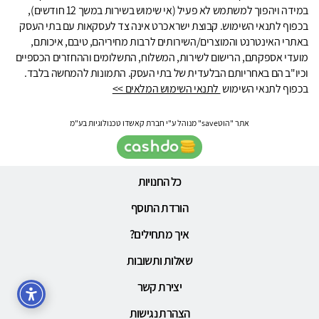
במידה ויהפוך למשתמש לא פעיל (אי שימוש בשירות במשך 12 חודשים),
בכפוף לתנאי השימוש. קבוצת ישראכרט אינה צד לעסקאות עם בתי העסק
באתרי האינטרנט והמוצרים/השירותים לרבות מחיריהם, טיבם, איכותם,
מועדי אספקתם, הרישום לשירות, המשלוח, התשלומים וההחזרים הכספיים
וכיו"ב הם באחריותם הבלעדית של בתי העסק. התמונות להמחשה בלבד.
בכפוף לתנאי השימוש
לתנאי השימוש המלאים >>
אתר "הוטsave" מנוהל ע"י חברת קאשדו טכנולוגיות בע"מ
כל החנויות
הורדת התוסף
איך מתחילים?
שאלות ותשובות
יצירת קשר
הצהרת נגישות