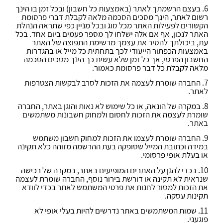
6. בעצם הרשמתך לאתר (באמצעות כל חשבון) ובכל זמן בו הינך
רשום לאתר, הינך מסכים הסכמה מלאה לקבלת דברי פרסומת
הקשורים לפעילות האתר מכל סוג ובכל מניין כפי שתראה הנהלת
האתר לנכון, אף אם אלה ישלחו לך מספר פעמים ביום אחד. בכל
עת, ביכולתך להסיר את עצמך מרשימת התפוצה של האתר
באמצעות הכפתור הייעודי לכך בתחתית כל מייל או בהגדרות
החשבון הפרטי, אך כל זמן שלא עשית כך הינך מסכים הסכמה
מלאה לקבלת כל דבר פרסומת כאמור.
7. החברה שומרת לעצמה את הזכות לסרב לבקשות הצטרפות
לאתר.
8. במקרה של הונאה, או כל שימוש לא נאות והוגן באתר, החברה
שומרת לעצמה את הזכות לחסום ולמחוק חשבונות משתמשים
באתר.
9. החברה שומרת לעצמו את הזכות למחוק חשבון משתמש
במידה וכתובת המייל שסופקה בעת ההרשמה מזוהה כלא תקינה
או בעלת אופי פרסומי.
10. בכדי להגן על האתרים המופיעים באתר, במקרה של רכישה
שנראית לא תקינה או דורשת בירור נוסף, החברה שומרת לעצמה
את הזכות למסור לחנות את פרטי המשתמש לאתר בכדי לוודא
תקינות עסקה.
11. שמות המשתמשים באתר נדרשים להיות בעלי אופי לא
פוגעני.