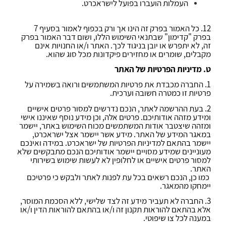
העמלות הועברו בפועל לישראכרט.
12. כל האמור בפרק זה הינו אך ורק בכפוף לאמור בסעיף 7
בפרק "קדימון" שבתנאי השימוש הללו, ושום דבר האמור בפרק
זה, לא יתפרש או יובן בניגוד לכך. האתר ו/או החנויות אינם
מקבלים, שומרים או מחזירים פיקדונות מכל סוג שהוא.
ט. מדיניות הפרטיות של האתר
1. החברה מכבדת את פרטיות המשתמשים ורואה בשמירה על
פרטיות זו כמטרה חשובה וערכית.
2. בעת ההרשמה לאתר, הנכם נדרשים למסור פרטים אישיים
ומידע מזהה אודותיכם. פרטים אלה, וכן מידע נוסף שאיננו אישי
ומזהה שיצטבר אודות המשתמשים מכוח השימוש באתר, יישמר
במאגר המידע של האתר. מידע אשר יישמר אצל ישראכרט,
יישמר בהתאם למדיניות הפרטיות של ישראכרט. במידה ואינכם
מעוניינים שמידע מסויים יישמר אודותיכם הנכם מתבקשים שלא
למסור פרטים אישיים או לחלופין לא לעשות שימוש בשירותי
האתר.
כמו כן, הנכם רשאים בכל עת לפנות לאתר ולבקש כי פרטיכם
יימחקו מהמאגר.
3. החברה לא תעביר מידע זה לצד שלישי, ללא הסכמת המוסר,
אלא בהתאם להוראות תקנון זה ו/או בהתאם להוראות הדין ו/או
במענה לכל צו שיפוטי.