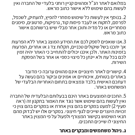
במלואם לאתר הנ"ל ומהווים קניין רוחני בלעדי של החברה ואין
לעשות בהם שימוש ללא אישור כתוב מראש.
2. בנוסף אין לעשות כל שימוש מסחרי להפיץ, להעתיק, לשכפל,
לפרסם, לחקות או לעבד פיסות קוד, גרפיקות, סרטונים, סימנים
מסחריים או כל מדיה ותוכן אחר מבלי שיש ברשותכם אישור
כתוב מראש.
3.אנו שואפים לספק לכם את המידע המוצג באתר ללא הפרעות
אך יתכנו בשל שיקולים טכניים, תקלות צד ג או אחרים, הפרעות
בזמינות האתר. ולכן איננו יכולים להתחייב כי האתר יהיה זמין
לכם בכל עת ולא יינתן כל פיצוי כספי או אחר בשל הפסקת
השירות.
4. קישורים לאתר חיצוניים אינם מהווים ערובה כי מדובר
באתרים בטוחים, איכותיים או אמינים וביקור בהם נעשה על
דעתכם האישית בלבד ונמצאים בתחום האחריות הבלעדי של
המשתמש באתר.
5. התכנים המוצעים באתר הינם בבעלותם הבלעדית של החברה
ואין לעשות בהם שימוש אשר נוגד את האמור בתקנון זה (ראה
סעיף 2) למעט במקרים בהם צוין אחרת או במקרים בהם צוין כי
זכויות היוצרים שייכים לגוף חיצוני. במקרים אלו יש לבדוק מהם
תנאי השימוש בקישור המצורף ולפעול על פי המצוין באתר
החיצוני לו שייכים התכנים.
ג. ניהול משתמשים ומבקרים באתר