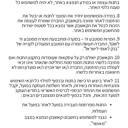
בחנות עצמה או במידע הנמצא באתר, לא יהיה למשתמש כל
טענה כלפי האתר.
8. במידה והמשתמש יחזיר את המוצר לחנות או יבטל את
ההזמנה לאחר שזוכה בקאשבק, החברה שומרת לעצמה את
הזכות לבטל את הקאשבק אשר נמצא בכל סטטוס ישירות
מהחשבון המשתמש באתר.
9. המרות ממטבע זר – במקרה ומתבצעת המרה ממטבע זר
לשקל, החברה תעשה המרה עם המטבע המעודכן לקנייה של
"בנק לאומי לישראל".
10. הקאשבק ישולם רק על עסקאות שעומדות בתקנון החנות ואם
מסיבה כלשהי החנות המפרסמת החליטה שהאתר אינו זכאי
לעמלה בגין ההזמנה, החברה ו/או ישראכרט
ו/או
מועדון הוט לא
תישאנה באחריות כלשהי.
11. לאחר ביצוע הרכישה בחנות ובכפוף למילוי כל תנאי השימוש
וההנחיות האחרות בשירות, ולאחר השלמת העסקה בפועל, יקבל
המשתמש את ההחזר הכספי לכרטיס האשראי בחודש העוקב
למועד הזכאות, והכל בכפוף לתנאים המצטברים הבאים :
החנות מפרסמת העבירה בפועל לאתר בפועל את
העמלות
.
נצבר למשתמש בחשבונו קאשבק הנמצא במצב
"מאושר".