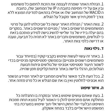
1. הנהלת האתר שומרת לעצמה את הזכות לחסום כל משתמש
ובין אם על ידי חסימת כתובת ה
IP
של המחשב שלו, כתובת
ה
MACID
של המחשב שלו או אפילו בהתאם למדינת המוצא ללא
צורך לספק תירוץ אשר מקובל על הגולש.
2. צוות האתר / הנהלת האתר יעשה כל שביכולתו להגן על פרטי
המשתמשים הרשומים באתר / מנויים הרשומים באתר. במקרים
בהם יעלה בידיו של צד שלישי להשיג גישה למידע מוסכם בזאת
כי לגולשים, משתמשים וחברים באתר לא תהיה כל תביעה, טענה
או דרישה כלפי צוות האתר.
ד. גילוי נאות
1. באתר זה עשוי לעשות שימוש בקבצי קוקיז (במיוחד עבור
משתמשים רשומים ומנויים) ובממשקי סטטיסטיקה פנימיים בכדי
לשמור תיעוד סטטיסטי אנונימי של גולשים וניתוח תנועת
הגולש/ים, הרגלי גלישה באתר וניתוח קליקים וזמן שהייה.
2. בכל העת ולבד מאשר גולשים המחוברים לאתר המידע הנשמר
הוא אנונימי לחלוטין ואין בו את שם הגולש או כל פרט מזהה אחר.
ה. איזור שיפוט
1. בעת שאתם עושים שימוש באתר ובמקרה בו התגלתה כל
מחולקת אתם מסכימים להלן כי האמור לעיל נמצא תחת סמכות
השיפוט הבלעדי של החוק הישראלי תוך שימוש במערכת בתי
המשפט הישראליים בלבד במחוז אשקלון.