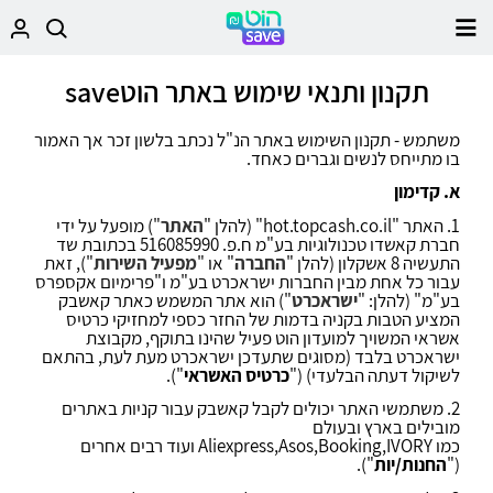
תקנון ותנאי שימוש באתר הוטsave
משתמש - תקנון השימוש באתר הנ"ל נכתב בלשון זכר אך האמור
בו מתייחס לנשים וגברים כאחד.
א. קדימון
1. האתר "
hot.topcash.co.il
" (להלן "
האתר
") מופעל על ידי
חברת קאשדו טכנולוגיות בע"מ ח.פ. 516085990 בכתובת שד
התעשיה 8 אשקלון (להלן "
החברה
" או "
מפעיל השירות
"), זאת
עבור כל אחת מבין החברות ישראכרט בע"מ ו"פרימיום אקספרס
בע"מ" (להלן: "
ישראכרט
") הוא אתר המשמש כאתר קאשבק
המציע הטבות בקניה בדמות של החזר כספי למחזיקי כרטיס
אשראי המשויך למועדון הוט פעיל שהינו בתוקף, מקבוצת
ישראכרט בלבד (מסוגים שתעדכן ישראכרט מעת לעת, בהתאם
לשיקול דעתה הבלעדי) ("
כרטיס האשראי
").
2. משתמשי האתר יכולים לקבל קאשבק עבור קניות באתרים
מובילים בארץ ובעולם
כמו
Aliexpress,Asos,Booking,IVORY
ועוד רבים אחרים
("
החנות/יות
").