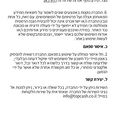
גוגל. מידע נוסף אודות שירות זה
לחץ כאן
.
6. החברה נוקטת באמצעים שונים לשמור על חשאיות המידע
המאוחסן אצלה ועל פרטיותם של המשתמשים. עם זאת, כל אחת
מבין החברה ו/או ישראכרט אינה יכול להבטיח הגנה הרמטית
ומוחלטת וכי המידע לא ייחשף על ידי פעולה זדונית או מכוונת
נגד האתר. במידה ואינכם מעוניינים כי מידע אודותיכם ו/או
אודות השימוש שלכם באתר יישמר, הנכם מתבקשים שלא
לעשות שימוש באתר.
כ. איסור ספאם
1. חל איסור מוחלט על שימוש בספאם. החברה רשאית להפסיק
באופן מיידי כל חשבון של משתמש לפי שיקול דעתה הבלעדי,
שלדעתה שולח או קשור בדרך כלשהיא לכל דואר זבל, דואר
אלקטרוני מסחרי,
או כל סוג תקשורת אחרת שלא אושר על ידי
הנמען.
ל. יצירת קשר
השירות ניתן על ידי החברה, בכל שאלה או בירור, ניתן לפנות אל
נציגי השירות של החברה שאחראית על שירות הלקוחות
במייל:
info@topcash.co.il