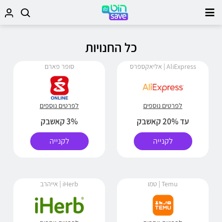
כל החנויות
AliExpress | אליאקספרס
סופר פארם
לפרטים נוספים
לפרטים נוספים
עד 20% קאשבק
3% קאשבק
לקנייה
לקנייה
Temu | טמו
iHerb | אייהרב