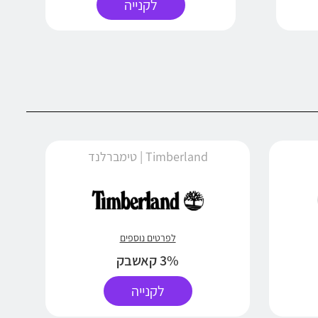
לקנייה
Timberland | טימברלנד
לפרטים נוספים
3% קאשבק
לקנייה