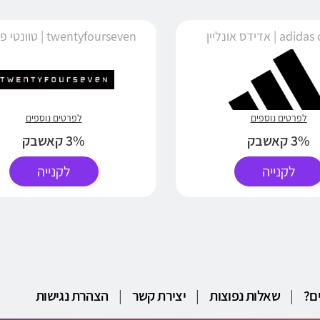
 | אדידס אונליין
twentyfourseven | טוונטי פור סבן
לפרטים נוספים
לפרטים נוספים
3% קאשבק
3% קאשבק
לקנייה
לקנייה
ם?
|
שאלות נפוצות
|
יצירת קשר
|
הצהרת נגישות