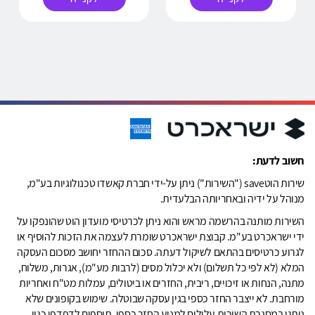
חשוב לדעת:
שירות הוטsave ("השירות") ניתן על-ידי חברת קאשדו טכנולוגיות בע"מ,
מנוהל על ידיה ובאחריותה הבלעדית.
השירות מותנה בהרשמה מראש והוא ניתן לכרטיסי מועדון הוט שהונפקו על
ידי ישראכרט בע"מ. קבוצת ישראכרט שומרת לעצמה את הזכות להוסיף או
לגרוע כרטיסים בהתאם לשיקול דעתה. סכום ההחזר יחושב מסכום העסקה
המלא (לא לפי כל תשלום) ולא יכלול מסים (לרבות מע"מ), אגרות, משלוח,
מתנה, הנחות או זיכויים, ריבית, החזרים או ביטולים, עמלות מט"ח ואחריות
מורחבת. לא ייצבר החזר כספי בגין עסקה שבוטלה. שימוש בקופונים שלא
ניתנו במסגרת השירות עלולים למנוע החזר כספי. תוספים לדפדפן כגון