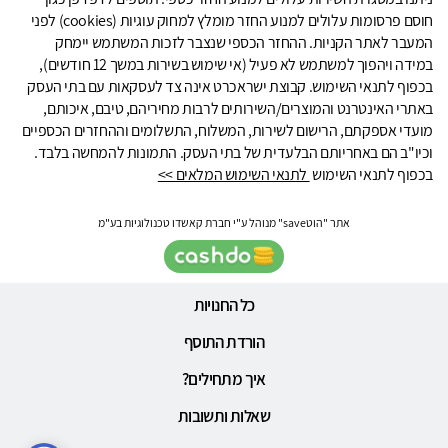
חוסם פרסומות עלולים למנוע החזר מומלץ למחוק עוגיות (cookies) לפני
המעבר לאתר הקניות. ההחזר הכספי שנצבר לזכות המשתמש יימחק
במידה ויהפוך למשתמש לא פעיל (אי שימוש בשירות במשך 12 חודשים),
בכפוף לתנאי השימוש. קבוצת ישראכרט אינה צד לעסקאות עם בתי העסק
באתרי האינטרנט והמוצרים/השירותים לרבות מחיריהם, טיבם, איכותם,
מועדי אספקתם, הרישום לשירות, המשלוח, התשלומים וההחזרים הכספיים
וכיו"ב הם באחריותם הבלעדית של בתי העסק. התמונות להמחשה בלבד.
בכפוף לתנאי השימוש
לתנאי השימוש המלאים >>
אתר "הוטsave" מנוהל ע"י חברת קאשדו טכנולוגיות בע"מ
כל החנויות
הורדת התוסף
איך מתחילים?
שאלות ותשובות