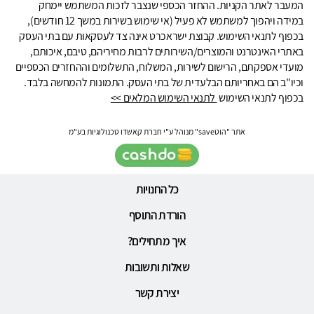
המעבר לאתר הקניות. ההחזר הכספי שנצבר לזכות המשתמש יימחק
במידה ויהפוך למשתמש לא פעיל (אי שימוש בשירות במשך 12 חודשים),
בכפוף לתנאי השימוש. קבוצת ישראכרט אינה צד לעסקאות עם בתי העסק
באתרי האינטרנט והמוצרים/השירותים לרבות מחיריהם, טיבם, איכותם,
מועדי אספקתם, הרישום לשירות, המשלוח, התשלומים וההחזרים הכספיים
וכיו"ב הם באחריותם הבלעדית של בתי העסק. התמונות להמחשה בלבד.
בכפוף לתנאי השימוש
לתנאי השימוש המלאים >>
אתר "הוטsave" מנוהל ע"י חברת קאשדו טכנולוגיות בע"מ
כל החנויות
הורדת התוסף
איך מתחילים?
שאלות ותשובות
יצירת קשר