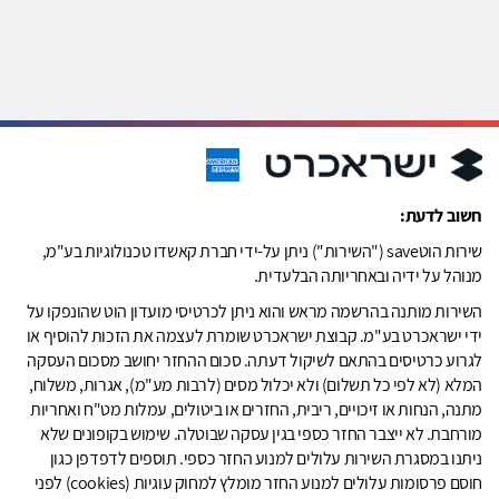
חשוב לדעת:
שירות הוטsave ("השירות") ניתן על-ידי חברת קאשדו טכנולוגיות בע"מ,
מנוהל על ידיה ובאחריותה הבלעדית.
השירות מותנה בהרשמה מראש והוא ניתן לכרטיסי מועדון הוט שהונפקו על
ידי ישראכרט בע"מ. קבוצת ישראכרט שומרת לעצמה את הזכות להוסיף או
לגרוע כרטיסים בהתאם לשיקול דעתה. סכום ההחזר יחושב מסכום העסקה
המלא (לא לפי כל תשלום) ולא יכלול מסים (לרבות מע"מ), אגרות, משלוח,
מתנה, הנחות או זיכויים, ריבית, החזרים או ביטולים, עמלות מט"ח ואחריות
מורחבת. לא ייצבר החזר כספי בגין עסקה שבוטלה. שימוש בקופונים שלא
ניתנו במסגרת השירות עלולים למנוע החזר כספי. תוספים לדפדפן כגון
חוסם פרסומות עלולים למנוע החזר מומלץ למחוק עוגיות (cookies) לפני