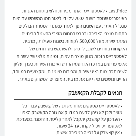
LastPrice • לאסטפרייס - אתר מכירות חלוץ בתחום הקניות
באינטרנט שנוסד בשנת 2002 על ידי ליאור חמו המשמש עד היום
מנכ"ל האתר. עם השנים הפך לאחד מאתרי המסחר הבולטים
בתחום מוצרי הצריכה ובפרט בתחום מוצרי החשמל הביתיים.
האתר שירת מעל 500,000 לקוחות בשנות פעילותו, מרבית
הלקוחות בוחרים לשוב, לרכוש ולהשתמש בשירותים של
לאסטפרייס בזכות מגוון מוצרים עצום, זמינות מלאי של עשרות
אלפי פריטים במרכז הלוגיסטי החדש ואיכות השירות כערך עליון.
לשירותכם צוות נציגי שירות ומכירות מיומנים, ומקצועיים במיוחד,
החיים ונושמים מידי יום את מרבית המוצרים המשווקים באתר.
תנאים לקבלת הקאשבק
• לאסטפרייס מספקים אחוז משתנה של קאשבק עבור כל
מוצר ולכן לא ניתן לדעת במדויק את גובה הקאשבק הצפוי
• העדכון על קאשבק יתקבל לאחר קליטת ההזמנה במערכת
לאסטפרייס ויכול לקחת עד 24 שעות
• אין קאשבק על זכייה במכירה אישית