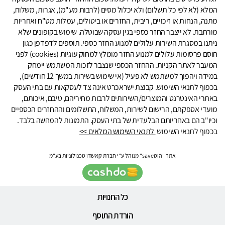
המלא (לא לפי כל תשלום) ולא יכלול מסים (לרבות מע"מ), אגרות, משלוח,
מתנה, הנחות או זיכויים, ריבית, החזרים או ביטולים, עמלות מט"ח ואחריות
מורחבת. לא ייצבר החזר כספי בגין עסקה שבוטלה. שימוש בקופונים שלא
ניתנו במסגרת השירות עלולים למנוע החזר כספי. תוספים לדפדפן כגון
חוסם פרסומות עלולים למנוע החזר מומלץ למחוק עוגיות (cookies) לפני
המעבר לאתר הקניות. ההחזר הכספי שנצבר לזכות המשתמש יימחק
במידה ויהפוך למשתמש לא פעיל (אי שימוש בשירות במשך 12 חודשים),
בכפוף לתנאי השימוש. קבוצת ישראכרט אינה צד לעסקאות עם בתי העסק
באתרי האינטרנט והמוצרים/השירותים לרבות מחיריהם, טיבם, איכותם,
מועדי אספקתם, הרישום לשירות, המשלוח, התשלומים וההחזרים הכספיים
וכיו"ב הם באחריותם הבלעדית של בתי העסק. התמונות להמחשה בלבד.
בכפוף לתנאי השימוש
לתנאי השימוש המלאים >>
אתר "הוטsave" מנוהל ע"י חברת קאשדו טכנולוגיות בע"מ
כל החנויות
הורדת התוסף