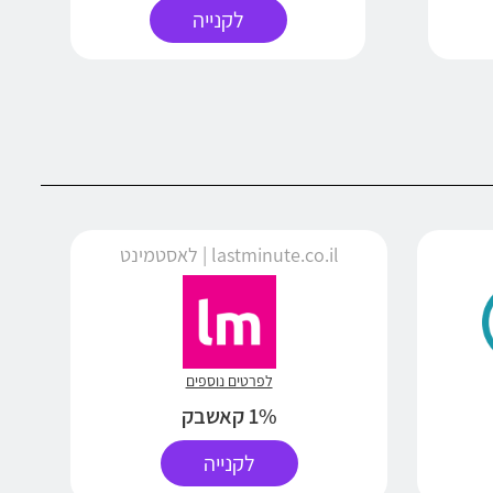
לקנייה
lastminute.co.il | לאסטמינט
לפרטים נוספים
1% קאשבק
לקנייה