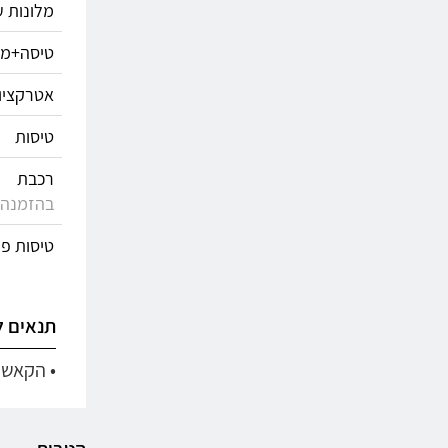
מלונות ע
טיסה+מל
אטרקציו
טיסות
רכבת
בהזמנה מע
טיסות פנ
תנאים 
• הקאשבק הופך לז