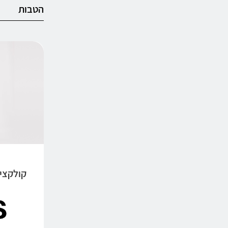
הטבות
קולקציי