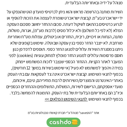
מנוהל על ידיה ובאחריותה הבלעדית.
השירות מותנה בהרשמה מראש והוא ניתן לכרטיסי מועדון הוט שהונפקו על
ידי ישראכרט בע"מ. קבוצת ישראכרט שומרת לעצמה את הזכות להוסיף או
לגרוע כרטיסים בהתאם לשיקול דעתה. סכום ההחזר יחושב מסכום העסקה
המלא (לא לפי כל תשלום) ולא יכלול מסים (לרבות מע"מ), אגרות, משלוח,
מתנה, הנחות או זיכויים, ריבית, החזרים או ביטולים, עמלות מט"ח ואחריות
מורחבת. לא ייצבר החזר כספי בגין עסקה שבוטלה. שימוש בקופונים שלא
ניתנו במסגרת השירות עלולים למנוע החזר כספי. תוספים לדפדפן כגון
חוסם פרסומות עלולים למנוע החזר מומלץ למחוק עוגיות (cookies) לפני
המעבר לאתר הקניות. ההחזר הכספי שנצבר לזכות המשתמש יימחק
במידה ויהפוך למשתמש לא פעיל (אי שימוש בשירות במשך 12 חודשים),
בכפוף לתנאי השימוש. קבוצת ישראכרט אינה צד לעסקאות עם בתי העסק
באתרי האינטרנט והמוצרים/השירותים לרבות מחיריהם, טיבם, איכותם,
מועדי אספקתם, הרישום לשירות, המשלוח, התשלומים וההחזרים הכספיים
וכיו"ב הם באחריותם הבלעדית של בתי העסק. התמונות להמחשה בלבד.
בכפוף לתנאי השימוש
לתנאי השימוש המלאים >>
אתר "הוטsave" מנוהל ע"י חברת קאשדו טכנולוגיות בע"מ