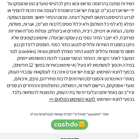
השירות מותנה בהרשמה מראש והוא ניתן לכרטיסי מועדון הוט שהונפקו על
ידי ישראכרט בע"מ. קבוצת ישראכרט שומרת לעצמה את הזכות להוסיף או
לגרוע כרטיסים בהתאם לשיקול דעתה. סכום ההחזר יחושב מסכום העסקה
המלא (לא לפי כל תשלום) ולא יכלול מסים (לרבות מע"מ), אגרות, משלוח,
מתנה, הנחות או זיכויים, ריבית, החזרים או ביטולים, עמלות מט"ח ואחריות
מורחבת. לא ייצבר החזר כספי בגין עסקה שבוטלה. שימוש בקופונים שלא
ניתנו במסגרת השירות עלולים למנוע החזר כספי. תוספים לדפדפן כגון
חוסם פרסומות עלולים למנוע החזר מומלץ למחוק עוגיות (cookies) לפני
המעבר לאתר הקניות. ההחזר הכספי שנצבר לזכות המשתמש יימחק
במידה ויהפוך למשתמש לא פעיל (אי שימוש בשירות במשך 12 חודשים),
בכפוף לתנאי השימוש. קבוצת ישראכרט אינה צד לעסקאות עם בתי העסק
באתרי האינטרנט והמוצרים/השירותים לרבות מחיריהם, טיבם, איכותם,
מועדי אספקתם, הרישום לשירות, המשלוח, התשלומים וההחזרים הכספיים
וכיו"ב הם באחריותם הבלעדית של בתי העסק. התמונות להמחשה בלבד.
בכפוף לתנאי השימוש
לתנאי השימוש המלאים >>
אתר "הוטsave" מנוהל ע"י חברת קאשדו טכנולוגיות בע"מ