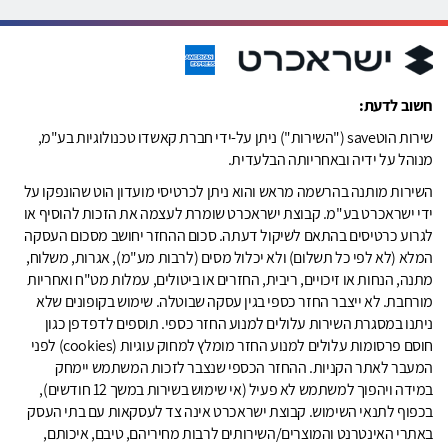
חשוב לדעת:
שירות הוטsave ("השירות") ניתן על-ידי חברת קאשדו טכנולוגיות בע"מ,
מנוהל על ידיה ובאחריותה הבלעדית.
השירות מותנה בהרשמה מראש והוא ניתן לכרטיסי מועדון הוט שהונפקו על
ידי ישראכרט בע"מ. קבוצת ישראכרט שומרת לעצמה את הזכות להוסיף או
לגרוע כרטיסים בהתאם לשיקול דעתה. סכום ההחזר יחושב מסכום העסקה
המלא (לא לפי כל תשלום) ולא יכלול מסים (לרבות מע"מ), אגרות, משלוח,
מתנה, הנחות או זיכויים, ריבית, החזרים או ביטולים, עמלות מט"ח ואחריות
מורחבת. לא ייצבר החזר כספי בגין עסקה שבוטלה. שימוש בקופונים שלא
ניתנו במסגרת השירות עלולים למנוע החזר כספי. תוספים לדפדפן כגון
חוסם פרסומות עלולים למנוע החזר מומלץ למחוק עוגיות (cookies) לפני
המעבר לאתר הקניות. ההחזר הכספי שנצבר לזכות המשתמש יימחק
במידה ויהפוך למשתמש לא פעיל (אי שימוש בשירות במשך 12 חודשים),
בכפוף לתנאי השימוש. קבוצת ישראכרט אינה צד לעסקאות עם בתי העסק
באתרי האינטרנט והמוצרים/השירותים לרבות מחיריהם, טיבם, איכותם,