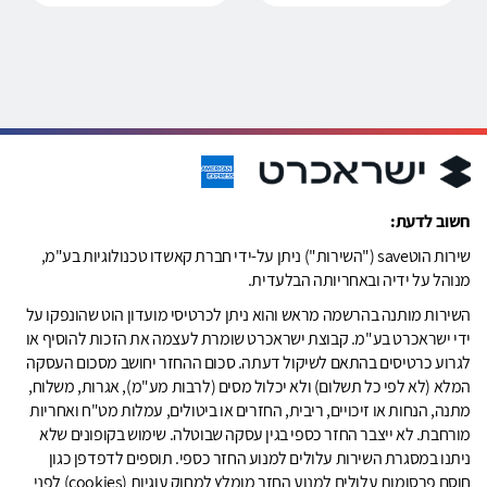
חשוב לדעת:
שירות הוטsave ("השירות") ניתן על-ידי חברת קאשדו טכנולוגיות בע"מ,
מנוהל על ידיה ובאחריותה הבלעדית.
השירות מותנה בהרשמה מראש והוא ניתן לכרטיסי מועדון הוט שהונפקו על
ידי ישראכרט בע"מ. קבוצת ישראכרט שומרת לעצמה את הזכות להוסיף או
לגרוע כרטיסים בהתאם לשיקול דעתה. סכום ההחזר יחושב מסכום העסקה
המלא (לא לפי כל תשלום) ולא יכלול מסים (לרבות מע"מ), אגרות, משלוח,
מתנה, הנחות או זיכויים, ריבית, החזרים או ביטולים, עמלות מט"ח ואחריות
מורחבת. לא ייצבר החזר כספי בגין עסקה שבוטלה. שימוש בקופונים שלא
ניתנו במסגרת השירות עלולים למנוע החזר כספי. תוספים לדפדפן כגון
חוסם פרסומות עלולים למנוע החזר מומלץ למחוק עוגיות (cookies) לפני