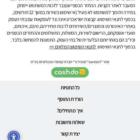
המעבר לאתר הקניות. ההחזר הכספי שנצבר לזכות המשתמש יימחק
במידה ויהפוך למשתמש לא פעיל (אי שימוש בשירות במשך 12 חודשים),
בכפוף לתנאי השימוש. קבוצת ישראכרט אינה צד לעסקאות עם בתי העסק
באתרי האינטרנט והמוצרים/השירותים לרבות מחיריהם, טיבם, איכותם,
מועדי אספקתם, הרישום לשירות, המשלוח, התשלומים וההחזרים הכספיים
וכיו"ב הם באחריותם הבלעדית של בתי העסק. התמונות להמחשה בלבד.
בכפוף לתנאי השימוש
לתנאי השימוש המלאים >>
אתר "הוטsave" מנוהל ע"י חברת קאשדו טכנולוגיות בע"מ
כל החנויות
הורדת התוסף
איך מתחילים?
שאלות ותשובות
יצירת קשר