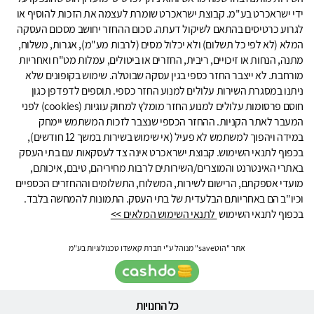
ידי ישראכרט בע"מ. קבוצת ישראכרט שומרת לעצמה את הזכות להוסיף או
לגרוע כרטיסים בהתאם לשיקול דעתה. סכום ההחזר יחושב מסכום העסקה
המלא (לא לפי כל תשלום) ולא יכלול מסים (לרבות מע"מ), אגרות, משלוח,
מתנה, הנחות או זיכויים, ריבית, החזרים או ביטולים, עמלות מט"ח ואחריות
מורחבת. לא ייצבר החזר כספי בגין עסקה שבוטלה. שימוש בקופונים שלא
ניתנו במסגרת השירות עלולים למנוע החזר כספי. תוספים לדפדפן כגון
חוסם פרסומות עלולים למנוע החזר מומלץ למחוק עוגיות (cookies) לפני
המעבר לאתר הקניות. ההחזר הכספי שנצבר לזכות המשתמש יימחק
במידה ויהפוך למשתמש לא פעיל (אי שימוש בשירות במשך 12 חודשים),
בכפוף לתנאי השימוש. קבוצת ישראכרט אינה צד לעסקאות עם בתי העסק
באתרי האינטרנט והמוצרים/השירותים לרבות מחיריהם, טיבם, איכותם,
מועדי אספקתם, הרישום לשירות, המשלוח, התשלומים וההחזרים הכספיים
וכיו"ב הם באחריותם הבלעדית של בתי העסק. התמונות להמחשה בלבד.
בכפוף לתנאי השימוש
לתנאי השימוש המלאים >>
אתר "הוטsave" מנוהל ע"י חברת קאשדו טכנולוגיות בע"מ
כל החנויות