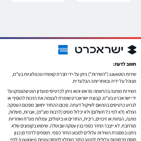
חשוב לדעת:
שירות הוטsave ("השירות") ניתן על-ידי חברת קאשדו טכנולוגיות בע"מ,
מנוהל על ידיה ובאחריותה הבלעדית.
השירות מותנה בהרשמה מראש והוא ניתן לכרטיסי מועדון הוט שהונפקו על
ידי ישראכרט בע"מ. קבוצת ישראכרט שומרת לעצמה את הזכות להוסיף או
לגרוע כרטיסים בהתאם לשיקול דעתה. סכום ההחזר יחושב מסכום העסקה
המלא (לא לפי כל תשלום) ולא יכלול מסים (לרבות מע"מ), אגרות, משלוח,
מתנה, הנחות או זיכויים, ריבית, החזרים או ביטולים, עמלות מט"ח ואחריות
מורחבת. לא ייצבר החזר כספי בגין עסקה שבוטלה. שימוש בקופונים שלא
ניתנו במסגרת השירות עלולים למנוע החזר כספי. תוספים לדפדפן כגון
חוסם פרסומות עלולים למנוע החזר מומלץ למחוק עוגיות (cookies) לפני