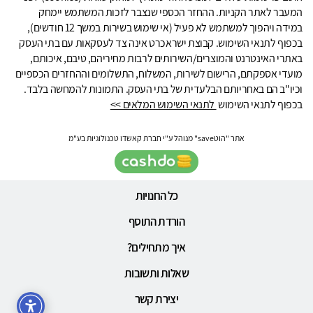
המעבר לאתר הקניות. ההחזר הכספי שנצבר לזכות המשתמש יימחק
במידה ויהפוך למשתמש לא פעיל (אי שימוש בשירות במשך 12 חודשים),
בכפוף לתנאי השימוש. קבוצת ישראכרט אינה צד לעסקאות עם בתי העסק
באתרי האינטרנט והמוצרים/השירותים לרבות מחיריהם, טיבם, איכותם,
מועדי אספקתם, הרישום לשירות, המשלוח, התשלומים וההחזרים הכספיים
וכיו"ב הם באחריותם הבלעדית של בתי העסק. התמונות להמחשה בלבד.
בכפוף לתנאי השימוש
לתנאי השימוש המלאים >>
אתר "הוטsave" מנוהל ע"י חברת קאשדו טכנולוגיות בע"מ
כל החנויות
הורדת התוסף
איך מתחילים?
שאלות ותשובות
יצירת קשר