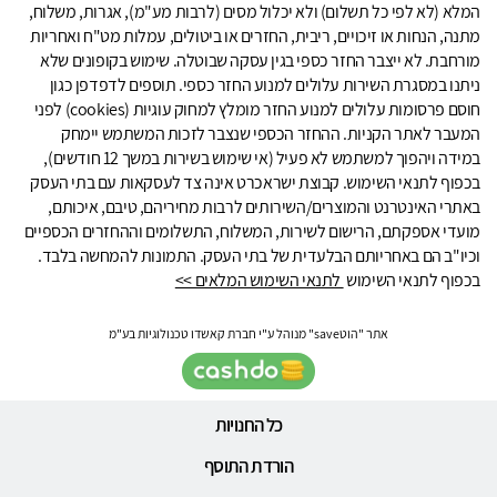
המלא (לא לפי כל תשלום) ולא יכלול מסים (לרבות מע"מ), אגרות, משלוח,
מתנה, הנחות או זיכויים, ריבית, החזרים או ביטולים, עמלות מט"ח ואחריות
מורחבת. לא ייצבר החזר כספי בגין עסקה שבוטלה. שימוש בקופונים שלא
ניתנו במסגרת השירות עלולים למנוע החזר כספי. תוספים לדפדפן כגון
חוסם פרסומות עלולים למנוע החזר מומלץ למחוק עוגיות (cookies) לפני
המעבר לאתר הקניות. ההחזר הכספי שנצבר לזכות המשתמש יימחק
במידה ויהפוך למשתמש לא פעיל (אי שימוש בשירות במשך 12 חודשים),
בכפוף לתנאי השימוש. קבוצת ישראכרט אינה צד לעסקאות עם בתי העסק
באתרי האינטרנט והמוצרים/השירותים לרבות מחיריהם, טיבם, איכותם,
מועדי אספקתם, הרישום לשירות, המשלוח, התשלומים וההחזרים הכספיים
וכיו"ב הם באחריותם הבלעדית של בתי העסק. התמונות להמחשה בלבד.
בכפוף לתנאי השימוש
לתנאי השימוש המלאים >>
אתר "הוטsave" מנוהל ע"י חברת קאשדו טכנולוגיות בע"מ
כל החנויות
הורדת התוסף