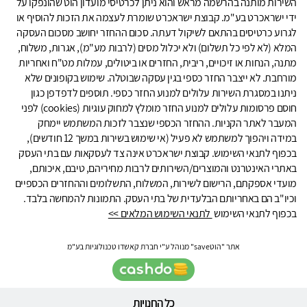
השירות מותנה בהרשמה מראש והוא ניתן לכרטיסי מועדון הוט שהונפקו על
ידי ישראכרט בע"מ. קבוצת ישראכרט שומרת לעצמה את הזכות להוסיף או
לגרוע כרטיסים בהתאם לשיקול דעתה. סכום ההחזר יחושב מסכום העסקה
המלא (לא לפי כל תשלום) ולא יכלול מסים (לרבות מע"מ), אגרות, משלוח,
מתנה, הנחות או זיכויים, ריבית, החזרים או ביטולים, עמלות מט"ח ואחריות
מורחבת. לא ייצבר החזר כספי בגין עסקה שבוטלה. שימוש בקופונים שלא
ניתנו במסגרת השירות עלולים למנוע החזר כספי. תוספים לדפדפן כגון
חוסם פרסומות עלולים למנוע החזר מומלץ למחוק עוגיות (cookies) לפני
המעבר לאתר הקניות. ההחזר הכספי שנצבר לזכות המשתמש יימחק
במידה ויהפוך למשתמש לא פעיל (אי שימוש בשירות במשך 12 חודשים),
בכפוף לתנאי השימוש. קבוצת ישראכרט אינה צד לעסקאות עם בתי העסק
באתרי האינטרנט והמוצרים/השירותים לרבות מחיריהם, טיבם, איכותם,
מועדי אספקתם, הרישום לשירות, המשלוח, התשלומים וההחזרים הכספיים
וכיו"ב הם באחריותם הבלעדית של בתי העסק. התמונות להמחשה בלבד.
בכפוף לתנאי השימוש
לתנאי השימוש המלאים >>
אתר "הוטsave" מנוהל ע"י חברת קאשדו טכנולוגיות בע"מ
כל החנויות