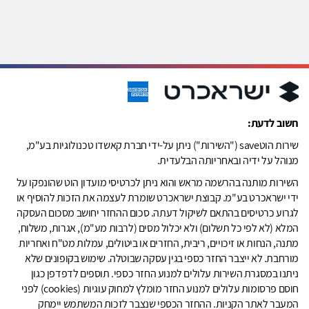
חשוב לדעת:
שירות הוטsave ("השירות") ניתן על-ידי חברת קאשדו טכנולוגיות בע"מ,
מנוהל על ידיה ובאחריותה הבלעדית.
השירות מותנה בהרשמה מראש והוא ניתן לכרטיסי מועדון הוט שהונפקו על
ידי ישראכרט בע"מ. קבוצת ישראכרט שומרת לעצמה את הזכות להוסיף או
לגרוע כרטיסים בהתאם לשיקול דעתה. סכום ההחזר יחושב מסכום העסקה
המלא (לא לפי כל תשלום) ולא יכלול מסים (לרבות מע"מ), אגרות, משלוח,
מתנה, הנחות או זיכויים, ריבית, החזרים או ביטולים, עמלות מט"ח ואחריות
מורחבת. לא ייצבר החזר כספי בגין עסקה שבוטלה. שימוש בקופונים שלא
ניתנו במסגרת השירות עלולים למנוע החזר כספי. תוספים לדפדפן כגון
חוסם פרסומות עלולים למנוע החזר מומלץ למחוק עוגיות (cookies) לפני
המעבר לאתר הקניות. ההחזר הכספי שנצבר לזכות המשתמש יימחק