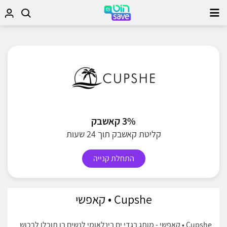
3% קאשבק
קליטת קאשבק תוך 24 שעות
התחלת קנייה
Cupshe • קאפשי
Cupshe • קאפשי - מותג בגדי ים בינלאומי לנשים בו תוכלו לרכוש