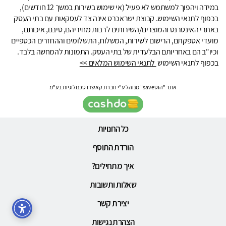
במידה ויהפוך למשתמש לא פעיל (אי שימוש בשירות במשך 12 חודשים),
בכפוף לתנאי השימוש. קבוצת ישראכרט אינה צד לעסקאות עם בתי העסק
באתרי האינטרנט והמוצרים/השירותים לרבות מחיריהם, טיבם, איכותם,
מועדי אספקתם, הרישום לשירות, המשלוח, התשלומים וההחזרים הכספיים
וכיו"ב הם באחריותם הבלעדית של בתי העסק. התמונות להמחשה בלבד.
בכפוף לתנאי השימוש
לתנאי השימוש המלאים >>
אתר "הוטsave" מנוהל ע"י חברת קאשדו טכנולוגיות בע"מ
כל החנויות
הורדת התוסף
איך מתחילים?
שאלות ותשובות
יצירת קשר
הצהרת נגישות