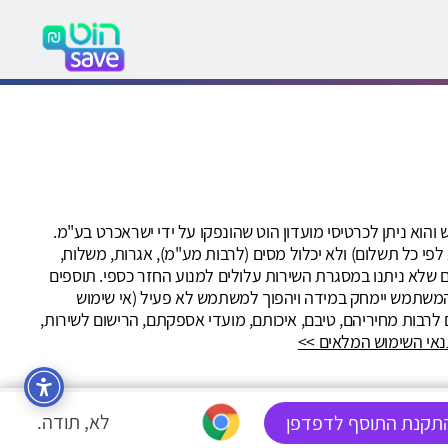
ראש והוא ניתן לכרטיסי מועדון הוט שהונפקו על ידי ישראכרט בע"מ.
 כל תשלום) ולא יכלול מסים (לרבות מע"מ), אגרות, משלוח,
נים שלא ניתנו במסגרת השירות עלולים למנוע החזר כספי. תוספים
תר הקניות. ההחזר הכספי שנצבר לזכות המשתמש יימחק במידה ויהפוך למשתמש לא פעיל (אי שימוש
תים לרבות מחיריהם, טיבם, איכותם, מועדי אספקתם, הרישום לשירות,
אי השימוש המלאים >>
לא, תודה.
תקנת התוסף לדפדפן