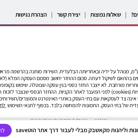
ם?
|
שאלות נפוצות
|
יצירת קשר
|
הצהרת נגישות
נולוגיות בע"מ, מנוהל על ידיה ובאחריותה הבלעדית. השירות מותנה בהרשמה מ
ם בהתאם לשיקול דעתה. סכום ההחזר יחושב מסכום העסקה המלא (לא לפי
 ואחריות מורחבת. לא ייצבר החזר כספי בגין עסקה שבוטלה. שימוש בקופו
לדפדפן כגון חוסם פרסומות עלולים למנוע החזר מומלץ למחוק עוגיות (cookies) לפני המעבר לא
צת ישראכרט אינה צד לעסקאות עם בתי העסק באתרי האינטרנט והמוצרים/השירו
עדית של בתי העסק. התמונות להמחשה בלבד. בכפוף לתנאי השימוש
לתנ
אתר "הוטsave" מנוהל ע"י חברת קאשדו טכנולוגיות בע"מ
ת וליהנות מקאשבק מבלי לעבור דרך אתר הוטsave
לה