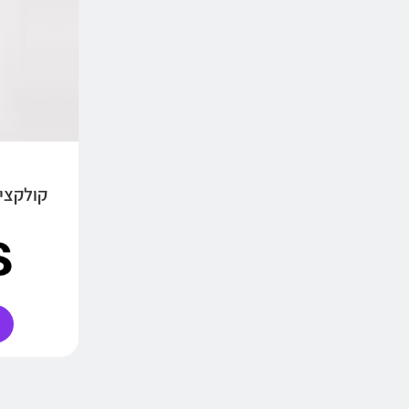
קולקציי