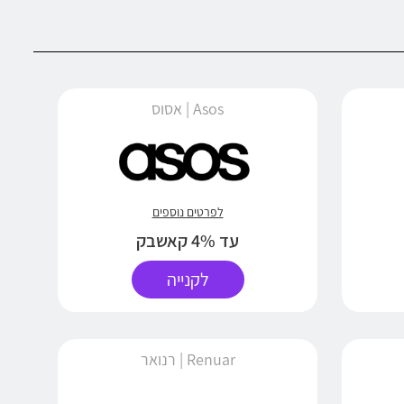
Asos | אסוס
לפרטים נוספים
עד 4% קאשבק
לקנייה
Renuar | רנואר