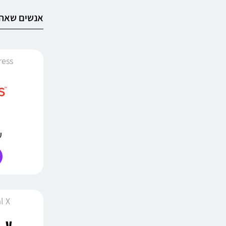
אנשים שאהב
iExpress
עד
inal X