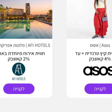
Asos | אסוס
AFI HOTELS | מלונות אפריקה ישראל
ת קיץ טרנדית + עד
חווית אירוח מיוחדת באר
4% קאשבק
2% קאשבק
לקנייה
לקנייה