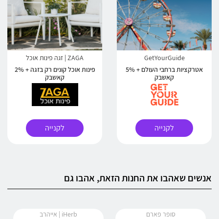
GetYourGuide
ZAGA | זגה פינות אוכל
אטרקציות ברחבי העולם + 5%
פינות אוכל קונים רק בזגה + 2%
קאשבק
קאשבק
לקנייה
לקנייה
אנשים שאהבו את החנות הזאת, אהבו גם
סופר פארם
iHerb | אייהרב