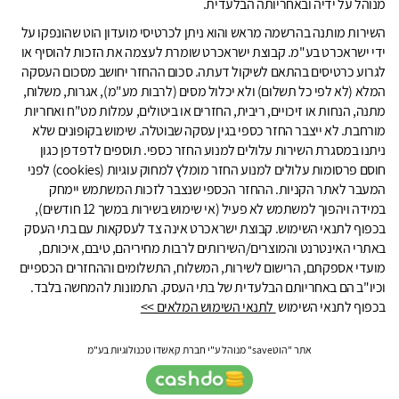
מנוהל על ידיה ובאחריותה הבלעדית.
השירות מותנה בהרשמה מראש והוא ניתן לכרטיסי מועדון הוט שהונפקו על
ידי ישראכרט בע"מ. קבוצת ישראכרט שומרת לעצמה את הזכות להוסיף או
לגרוע כרטיסים בהתאם לשיקול דעתה. סכום ההחזר יחושב מסכום העסקה
המלא (לא לפי כל תשלום) ולא יכלול מסים (לרבות מע"מ), אגרות, משלוח,
מתנה, הנחות או זיכויים, ריבית, החזרים או ביטולים, עמלות מט"ח ואחריות
מורחבת. לא ייצבר החזר כספי בגין עסקה שבוטלה. שימוש בקופונים שלא
ניתנו במסגרת השירות עלולים למנוע החזר כספי. תוספים לדפדפן כגון
חוסם פרסומות עלולים למנוע החזר מומלץ למחוק עוגיות (cookies) לפני
המעבר לאתר הקניות. ההחזר הכספי שנצבר לזכות המשתמש יימחק
במידה ויהפוך למשתמש לא פעיל (אי שימוש בשירות במשך 12 חודשים),
בכפוף לתנאי השימוש. קבוצת ישראכרט אינה צד לעסקאות עם בתי העסק
באתרי האינטרנט והמוצרים/השירותים לרבות מחיריהם, טיבם, איכותם,
מועדי אספקתם, הרישום לשירות, המשלוח, התשלומים וההחזרים הכספיים
וכיו"ב הם באחריותם הבלעדית של בתי העסק. התמונות להמחשה בלבד.
בכפוף לתנאי השימוש
לתנאי השימוש המלאים >>
אתר "הוטsave" מנוהל ע"י חברת קאשדו טכנולוגיות בע"מ