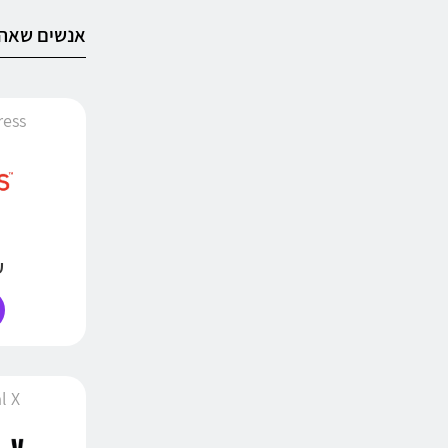
אנשים שאהב
iExpress
עד
inal X