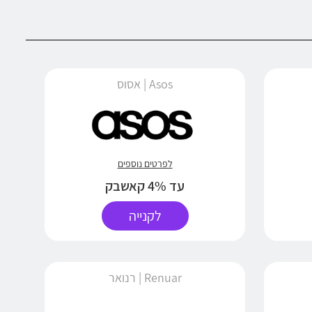
Asos | אסוס
לפרטים נוספים
עד 4% קאשבק
לקנייה
Renuar | רנואר