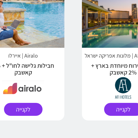
שראל
Airalo | איירלו
ירוח מיוחדת בארץ +
חב
2% קאשבק
קאשבק
לקנייה
לקנייה