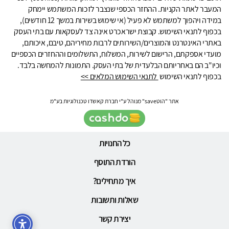
המעבר לאתר הקניות. ההחזר הכספי שנצבר לזכות המשתמש יימחק
במידה ויהפוך למשתמש לא פעיל (אי שימוש בשירות במשך 12 חודשים),
בכפוף לתנאי השימוש. קבוצת ישראכרט אינה צד לעסקאות עם בתי העסק
באתרי האינטרנט והמוצרים/השירותים לרבות מחיריהם, טיבם, איכותם,
מועדי אספקתם, הרישום לשירות, המשלוח, התשלומים וההחזרים הכספיים
וכיו"ב הם באחריותם הבלעדית של בתי העסק. התמונות להמחשה בלבד.
בכפוף לתנאי השימוש
לתנאי השימוש המלאים >>
אתר "הוטsave" מנוהל ע"י חברת קאשדו טכנולוגיות בע"מ
כל החנויות
הורדת התוסף
איך מתחילים?
שאלות ותשובות
יצירת קשר