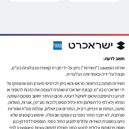
חשוב לדעת:
שירות הוטsave ("השירות") ניתן על-ידי חברת קאשדו טכנולוגיות בע"מ,
מנוהל על ידיה ובאחריותה הבלעדית.
השירות מותנה בהרשמה מראש והוא ניתן לכרטיסי מועדון הוט שהונפקו על
ידי ישראכרט בע"מ. קבוצת ישראכרט שומרת לעצמה את הזכות להוסיף או
לגרוע כרטיסים בהתאם לשיקול דעתה. סכום ההחזר יחושב מסכום העסקה
המלא (לא לפי כל תשלום) ולא יכלול מסים (לרבות מע"מ), אגרות, משלוח,
מתנה, הנחות או זיכויים, ריבית, החזרים או ביטולים, עמלות מט"ח ואחריות
מורחבת. לא ייצבר החזר כספי בגין עסקה שבוטלה. שימוש בקופונים שלא
ניתנו במסגרת השירות עלולים למנוע החזר כספי. תוספים לדפדפן כגון
חוסם פרסומות עלולים למנוע החזר מומלץ למחוק עוגיות (cookies) לפני