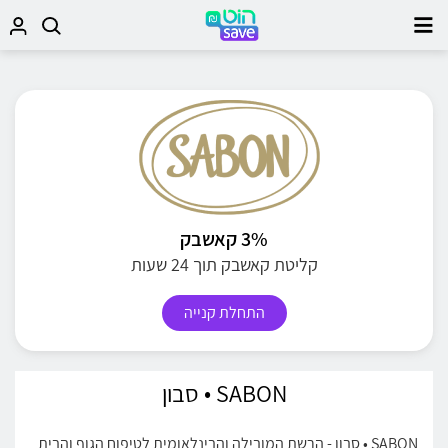
3% קאשבק
קליטת קאשבק תוך 24 שעות
התחלת קנייה
SABON • סבון
SABON • סבון - הרשת המובילה והבינלאומית לטיפוח הגוף והבית