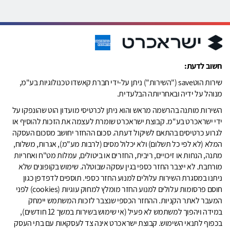
חשוב לדעת:
שירות הוטsave ("השירות") ניתן על-ידי חברת קאשדו טכנולוגיות בע"מ,
מנוהל על ידיה ובאחריותה הבלעדית.
השירות מותנה בהרשמה מראש והוא ניתן לכרטיסי מועדון הוט שהונפקו על
ידי ישראכרט בע"מ. קבוצת ישראכרט שומרת לעצמה את הזכות להוסיף או
לגרוע כרטיסים בהתאם לשיקול דעתה. סכום ההחזר יחושב מסכום העסקה
המלא (לא לפי כל תשלום) ולא יכלול מסים (לרבות מע"מ), אגרות, משלוח,
מתנה, הנחות או זיכויים, ריבית, החזרים או ביטולים, עמלות מט"ח ואחריות
מורחבת. לא ייצבר החזר כספי בגין עסקה שבוטלה. שימוש בקופונים שלא
ניתנו במסגרת השירות עלולים למנוע החזר כספי. תוספים לדפדפן כגון
חוסם פרסומות עלולים למנוע החזר מומלץ למחוק עוגיות (cookies) לפני
המעבר לאתר הקניות. ההחזר הכספי שנצבר לזכות המשתמש יימחק
במידה ויהפוך למשתמש לא פעיל (אי שימוש בשירות במשך 12 חודשים),
בכפוף לתנאי השימוש. קבוצת ישראכרט אינה צד לעסקאות עם בתי העסק