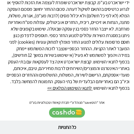
ידי ישראכרט בע"מ. קבוצת ישראכרט שומרת לעצמה את הזכות להוסיף או
לגרוע כרטיסים בהתאם לשיקול דעתה. סכום ההחזר יחושב מסכום העסקה
המלא (לא לפי כל תשלום) ולא יכלול מסים (לרבות מע"מ), אגרות, משלוח,
מתנה, הנחות או זיכויים, ריבית, החזרים או ביטולים, עמלות מט"ח ואחריות
מורחבת. לא ייצבר החזר כספי בגין עסקה שבוטלה. שימוש בקופונים שלא
ניתנו במסגרת השירות עלולים למנוע החזר כספי. תוספים לדפדפן כגון
חוסם פרסומות עלולים למנוע החזר מומלץ למחוק עוגיות (cookies) לפני
המעבר לאתר הקניות. ההחזר הכספי שנצבר לזכות המשתמש יימחק
במידה ויהפוך למשתמש לא פעיל (אי שימוש בשירות במשך 12 חודשים),
בכפוף לתנאי השימוש. קבוצת ישראכרט אינה צד לעסקאות עם בתי העסק
באתרי האינטרנט והמוצרים/השירותים לרבות מחיריהם, טיבם, איכותם,
מועדי אספקתם, הרישום לשירות, המשלוח, התשלומים וההחזרים הכספיים
וכיו"ב הם באחריותם הבלעדית של בתי העסק. התמונות להמחשה בלבד.
בכפוף לתנאי השימוש
לתנאי השימוש המלאים >>
אתר "הוטsave" מנוהל ע"י חברת קאשדו טכנולוגיות בע"מ
כל החנויות