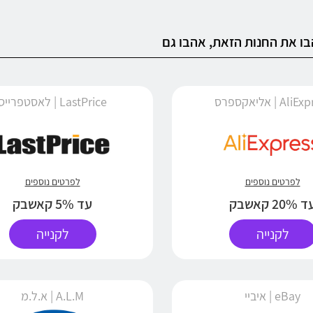
ו את החנות הזאת, אהבו גם
Al | אליאקספרס
LastPrice | לאסטפרייס
לפרטים נוספים
לפרטים נוספים
 20% קאשבק
עד 5% קאשבק
לקנייה
לקנייה
eBay | איביי
A.L.M | א.ל.מ