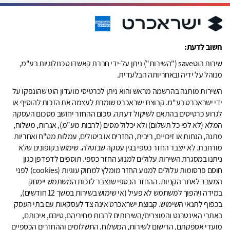
חשוב לדעת:
שירות הוטsave ("השירות") ניתן על-ידי חברת קאשדו טכנולוגיות בע"מ,
מנוהל על ידיה ובאחריותה הבלעדית.
השירות מותנה בהרשמה מראש והוא ניתן לכרטיסי מועדון הוט שהונפקו על
ידי ישראכרט בע"מ. קבוצת ישראכרט שומרת לעצמה את הזכות להוסיף או
לגרוע כרטיסים בהתאם לשיקול דעתה. סכום ההחזר יחושב מסכום העסקה
המלא (לא לפי כל תשלום) ולא יכלול מסים (לרבות מע"מ), אגרות, משלוח,
מתנה, הנחות או זיכויים, ריבית, החזרים או ביטולים, עמלות מט"ח ואחריות
מורחבת. לא ייצבר החזר כספי בגין עסקה שבוטלה. שימוש בקופונים שלא
ניתנו במסגרת השירות עלולים למנוע החזר כספי. תוספים לדפדפן כגון
חוסם פרסומות עלולים למנוע החזר מומלץ למחוק עוגיות (cookies) לפני
המעבר לאתר הקניות. ההחזר הכספי שנצבר לזכות המשתמש יימחק
במידה ויהפוך למשתמש לא פעיל (אי שימוש בשירות במשך 12 חודשים),
בכפוף לתנאי השימוש. קבוצת ישראכרט אינה צד לעסקאות עם בתי העסק
באתרי האינטרנט והמוצרים/השירותים לרבות מחיריהם, טיבם, איכותם,
מועדי אספקתם, הרישום לשירות, המשלוח, התשלומים וההחזרים הכספיים