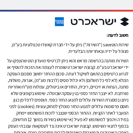
חשוב לדעת:
שירות הוטsave ("השירות") ניתן על-ידי חברת קאשדו טכנולוגיות בע"מ,
מנוהל על ידיה ובאחריותה הבלעדית.
השירות מותנה בהרשמה מראש והוא ניתן לכרטיסי מועדון הוט שהונפקו על
ידי ישראכרט בע"מ. קבוצת ישראכרט שומרת לעצמה את הזכות להוסיף או
לגרוע כרטיסים בהתאם לשיקול דעתה. סכום ההחזר יחושב מסכום העסקה
המלא (לא לפי כל תשלום) ולא יכלול מסים (לרבות מע"מ), אגרות, משלוח,
מתנה, הנחות או זיכויים, ריבית, החזרים או ביטולים, עמלות מט"ח ואחריות
מורחבת. לא ייצבר החזר כספי בגין עסקה שבוטלה. שימוש בקופונים שלא
ניתנו במסגרת השירות עלולים למנוע החזר כספי. תוספים לדפדפן כגון
חוסם פרסומות עלולים למנוע החזר מומלץ למחוק עוגיות (cookies) לפני
המעבר לאתר הקניות. ההחזר הכספי שנצבר לזכות המשתמש יימחק
במידה ויהפוך למשתמש לא פעיל (אי שימוש בשירות במשך 12 חודשים),
בכפוף לתנאי השימוש. קבוצת ישראכרט אינה צד לעסקאות עם בתי העסק
באתרי האינטרנט והמוצרים/השירותים לרבות מחיריהם, טיבם, איכותם,