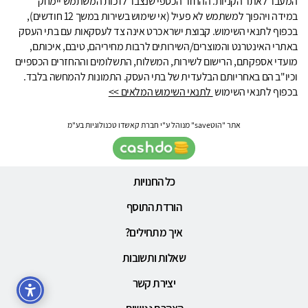
המעבר לאתר הקניות. ההחזר הכספי שנצבר לזכות המשתמש יימחק
במידה ויהפוך למשתמש לא פעיל (אי שימוש בשירות במשך 12 חודשים),
בכפוף לתנאי השימוש. קבוצת ישראכרט אינה צד לעסקאות עם בתי העסק
באתרי האינטרנט והמוצרים/השירותים לרבות מחיריהם, טיבם, איכותם,
מועדי אספקתם, הרישום לשירות, המשלוח, התשלומים וההחזרים הכספיים
וכיו"ב הם באחריותם הבלעדית של בתי העסק. התמונות להמחשה בלבד.
בכפוף לתנאי השימוש
לתנאי השימוש המלאים >>
אתר "הוטsave" מנוהל ע"י חברת קאשדו טכנולוגיות בע"מ
כל החנויות
הורדת התוסף
איך מתחילים?
שאלות ותשובות
יצירת קשר