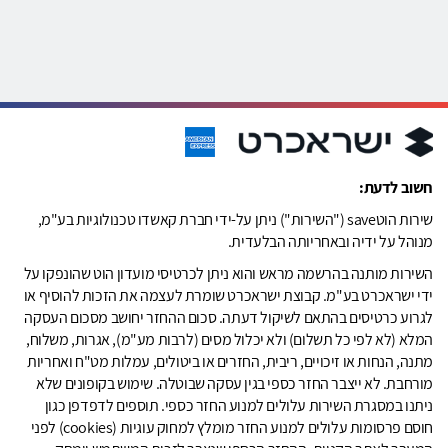
חשוב לדעת:
שירות הוטsave ("השירות") ניתן על-ידי חברת קאשדו טכנולוגיות בע"מ,
מנוהל על ידיה ובאחריותה הבלעדית.
השירות מותנה בהרשמה מראש והוא ניתן לכרטיסי מועדון הוט שהונפקו על
ידי ישראכרט בע"מ. קבוצת ישראכרט שומרת לעצמה את הזכות להוסיף או
לגרוע כרטיסים בהתאם לשיקול דעתה. סכום ההחזר יחושב מסכום העסקה
המלא (לא לפי כל תשלום) ולא יכלול מסים (לרבות מע"מ), אגרות, משלוח,
מתנה, הנחות או זיכויים, ריבית, החזרים או ביטולים, עמלות מט"ח ואחריות
מורחבת. לא ייצבר החזר כספי בגין עסקה שבוטלה. שימוש בקופונים שלא
ניתנו במסגרת השירות עלולים למנוע החזר כספי. תוספים לדפדפן כגון
חוסם פרסומות עלולים למנוע החזר מומלץ למחוק עוגיות (cookies) לפני