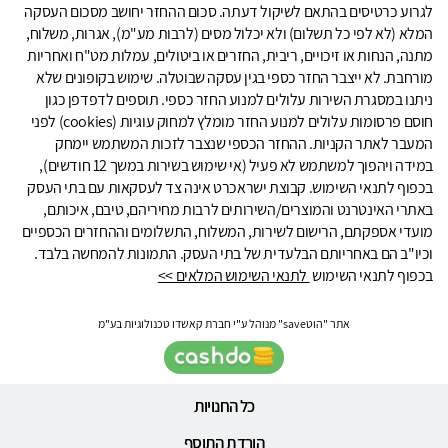
לגרוע כרטיסים בהתאם לשיקול דעתה. סכום ההחזר יחושב מסכום העסקה
המלא (לא לפי כל תשלום) ולא יכלול מסים (לרבות מע"מ), אגרות, משלוח,
מתנה, הנחות או זיכויים, ריבית, החזרים או ביטולים, עמלות מט"ח ואחריות
מורחבת. לא ייצבר החזר כספי בגין עסקה שבוטלה. שימוש בקופונים שלא
ניתנו במסגרת השירות עלולים למנוע החזר כספי. תוספים לדפדפן כגון
חוסם פרסומות עלולים למנוע החזר מומלץ למחוק עוגיות (cookies) לפני
המעבר לאתר הקניות. ההחזר הכספי שנצבר לזכות המשתמש יימחק
במידה ויהפוך למשתמש לא פעיל (אי שימוש בשירות במשך 12 חודשים),
בכפוף לתנאי השימוש. קבוצת ישראכרט אינה צד לעסקאות עם בתי העסק
באתרי האינטרנט והמוצרים/השירותים לרבות מחיריהם, טיבם, איכותם,
מועדי אספקתם, הרישום לשירות, המשלוח, התשלומים וההחזרים הכספיים
וכיו"ב הם באחריותם הבלעדית של בתי העסק. התמונות להמחשה בלבד.
בכפוף לתנאי השימוש
לתנאי השימוש המלאים >>
אתר "הוטsave" מנוהל ע"י חברת קאשדו טכנולוגיות בע"מ
כל החנויות
הורדת התוסף