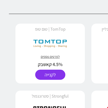
TomTop | טום טופ
לפרטים נוספים
4.5% קאשבק
לקנייה
Strongful | סטרונגפול