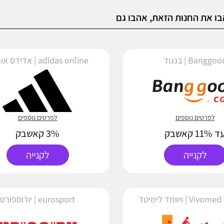
ו את החנות הזאת, אהבו גם
Banggo | בנגוד
adidas online | אדידס אונליין
לפרטים נוספים
לפרטים נוספים
 11% קאשבק
3% קאשבק
לקנייה
לקנייה
V | ויוומד לימיטד
eurosport | יורוספורט