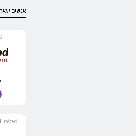
אנשים שאהב
od
עד
ivomed Limited