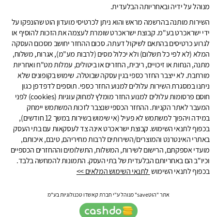
מנוהל על ידיה ובאחריותה הבלעדית.
השירות מותנה בהרשמה מראש והוא ניתן לכרטיסי מועדון הוט שהונפקו על
ידי ישראכרט בע"מ. קבוצת ישראכרט שומרת לעצמה את הזכות להוסיף או
לגרוע כרטיסים בהתאם לשיקול דעתה. סכום ההחזר יחושב מסכום העסקה
המלא (לא לפי כל תשלום) ולא יכלול מסים (לרבות מע"מ), אגרות, משלוח,
מתנה, הנחות או זיכויים, ריבית, החזרים או ביטולים, עמלות מט"ח ואחריות
מורחבת. לא ייצבר החזר כספי בגין עסקה שבוטלה. שימוש בקופונים שלא
ניתנו במסגרת השירות עלולים למנוע החזר כספי. תוספים לדפדפן כגון
חוסם פרסומות עלולים למנוע החזר מומלץ למחוק עוגיות (cookies) לפני
המעבר לאתר הקניות. ההחזר הכספי שנצבר לזכות המשתמש יימחק
במידה ויהפוך למשתמש לא פעיל (אי שימוש בשירות במשך 12 חודשים),
בכפוף לתנאי השימוש. קבוצת ישראכרט אינה צד לעסקאות עם בתי העסק
באתרי האינטרנט והמוצרים/השירותים לרבות מחיריהם, טיבם, איכותם,
מועדי אספקתם, הרישום לשירות, המשלוח, התשלומים וההחזרים הכספיים
וכיו"ב הם באחריותם הבלעדית של בתי העסק. התמונות להמחשה בלבד.
בכפוף לתנאי השימוש
לתנאי השימוש המלאים >>
אתר "הוטsave" מנוהל ע"י חברת קאשדו טכנולוגיות בע"מ