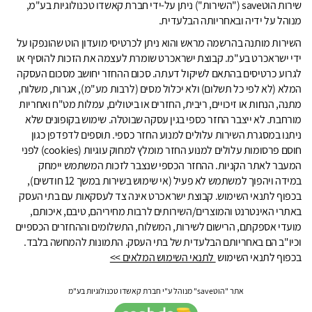
שירות הוטsave ("השירות") ניתן על-ידי חברת קאשדו טכנולוגיות בע"מ,
מנוהל על ידיה ובאחריותה הבלעדית.
השירות מותנה בהרשמה מראש והוא ניתן לכרטיסי מועדון הוט שהונפקו על
ידי ישראכרט בע"מ. קבוצת ישראכרט שומרת לעצמה את הזכות להוסיף או
לגרוע כרטיסים בהתאם לשיקול דעתה. סכום ההחזר יחושב מסכום העסקה
המלא (לא לפי כל תשלום) ולא יכלול מסים (לרבות מע"מ), אגרות, משלוח,
מתנה, הנחות או זיכויים, ריבית, החזרים או ביטולים, עמלות מט"ח ואחריות
מורחבת. לא ייצבר החזר כספי בגין עסקה שבוטלה. שימוש בקופונים שלא
ניתנו במסגרת השירות עלולים למנוע החזר כספי. תוספים לדפדפן כגון
חוסם פרסומות עלולים למנוע החזר מומלץ למחוק עוגיות (cookies) לפני
המעבר לאתר הקניות. ההחזר הכספי שנצבר לזכות המשתמש יימחק
במידה ויהפוך למשתמש לא פעיל (אי שימוש בשירות במשך 12 חודשים),
בכפוף לתנאי השימוש. קבוצת ישראכרט אינה צד לעסקאות עם בתי העסק
באתרי האינטרנט והמוצרים/השירותים לרבות מחיריהם, טיבם, איכותם,
מועדי אספקתם, הרישום לשירות, המשלוח, התשלומים וההחזרים הכספיים
וכיו"ב הם באחריותם הבלעדית של בתי העסק. התמונות להמחשה בלבד.
בכפוף לתנאי השימוש
לתנאי השימוש המלאים >>
אתר "הוטsave" מנוהל ע"י חברת קאשדו טכנולוגיות בע"מ