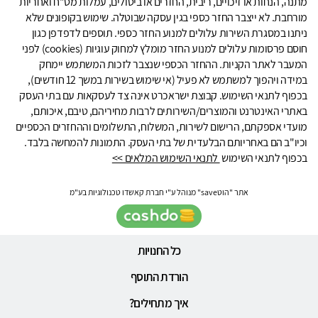
מתנה, הנחות או זיכויים, ריבית, החזרים או ביטולים, עמלות מט"ח ואחריות
מורחבת. לא ייצבר החזר כספי בגין עסקה שבוטלה. שימוש בקופונים שלא
ניתנו במסגרת השירות עלולים למנוע החזר כספי. תוספים לדפדפן כגון
חוסם פרסומות עלולים למנוע החזר מומלץ למחוק עוגיות (cookies) לפני
המעבר לאתר הקניות. ההחזר הכספי שנצבר לזכות המשתמש יימחק
במידה ויהפוך למשתמש לא פעיל (אי שימוש בשירות במשך 12 חודשים),
בכפוף לתנאי השימוש. קבוצת ישראכרט אינה צד לעסקאות עם בתי העסק
באתרי האינטרנט והמוצרים/השירותים לרבות מחיריהם, טיבם, איכותם,
מועדי אספקתם, הרישום לשירות, המשלוח, התשלומים וההחזרים הכספיים
וכיו"ב הם באחריותם הבלעדית של בתי העסק. התמונות להמחשה בלבד.
בכפוף לתנאי השימוש
לתנאי השימוש המלאים >>
אתר "הוטsave" מנוהל ע"י חברת קאשדו טכנולוגיות בע"מ
כל החנויות
הורדת התוסף
איך מתחילים?